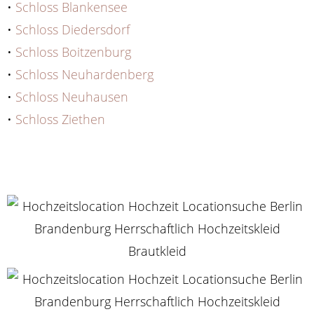
•
Schloss Blankensee
•
Schloss Diedersdorf
•
Schloss Boitzenburg
•
Schloss Neuhardenberg
•
Schloss Neuhausen
•
Schloss Ziethen