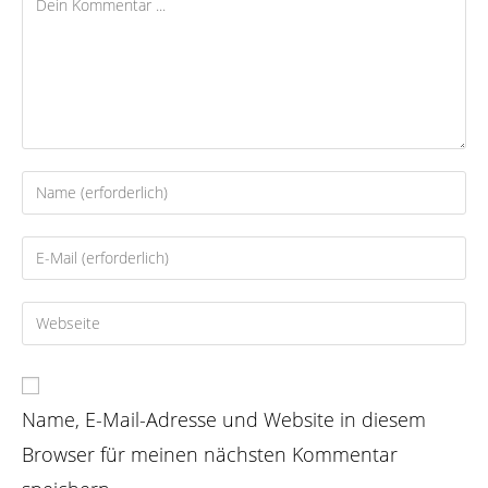
Gib
deinen
Namen
Gib
oder
deine
Benutzernamen
E-
Gib
zum
Mail-
deine
Kommentieren
Adresse
Website-
ein
zum
URL
Kommentieren
Name, E-Mail-Adresse und Website in diesem
ein
ein
(optional)
Browser für meinen nächsten Kommentar