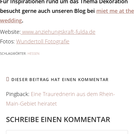
Für Inspirationen rund um das Thema Dekoration
besucht gerne auch unseren Blog bei
miet me at the
wedding
.
Website:
www.anziehungskraft-fulda.de
Fotos:
Wundertoll Fotografie
SCHLAGWÖRTER:
HESSEN
DIESER BEITRAG HAT EINEN KOMMENTAR
Pingback:
Eine Traurednerin aus dem Rhein-
Main-Gebiet heiratet
SCHREIBE EINEN KOMMENTAR
Kommentieren