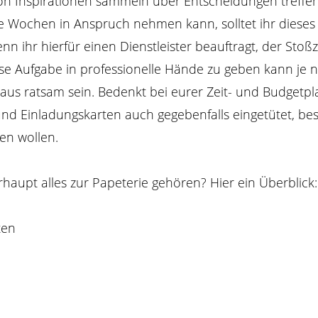
n Inspirationen sammeln über Entscheidungen treffen 
e Wochen in Anspruch nehmen kann, solltet ihr dieses
n ihr hierfür einen Dienstleister beauftragt, der Stoß
ese Aufgabe in professionelle Hände zu geben kann je 
aus ratsam sein. Bedenkt bei eurer Zeit- und Budgetp
nd Einladungskarten auch gegebenfalls eingetütet, besch
en wollen.
aupt alles zur Papeterie gehören? Hier ein Überblick:
ten