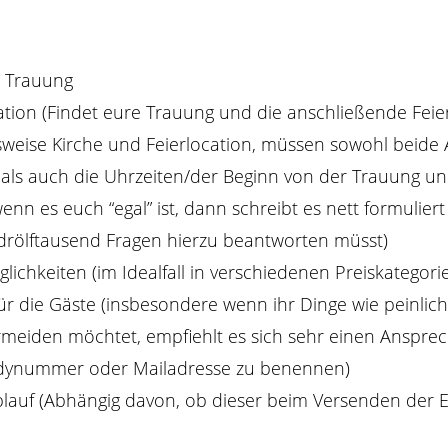
r Trauung
ation (Findet eure Trauung und die anschließende Fei
elsweise Kirche und Feierlocation, müssen sowohl beide
ls auch die Uhrzeiten/der Beginn von der Trauung und
nn es euch “egal” ist, dann schreibt es nett formuliert 
t drölftausend Fragen hierzu beantworten müsst)
ichkeiten (im Idealfall in verschiedenen Preiskategori
ür die Gäste (insbesondere wenn ihr Dinge wie peinlich
meiden möchtet, empfiehlt es sich sehr einen Ansprech
dynummer oder Mailadresse zu benennen)
ablauf (Abhängig davon, ob dieser beim Versenden der 