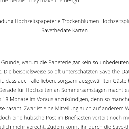
 the Details. They make the design.“
e Gründe, warum die Papeterie gar kein so unbedeutend
. Die beispielsweise so oft unterschätzten Save-the-Da
t, dass auch alle lieben, sorgsam ausgewählten Gäste 
 Gerade für Hochzeiten an Sommersamstagen macht es
is 18 Monate im Voraus anzukündigen, denn so manche
ese rasant. Zwar ist eine Mitteilung auch auf anderem 
och eine hübsche Post im Briefkasten verteilt noch 
tlich mehr gerecht. Zudem könnt ihr durch die Save-t