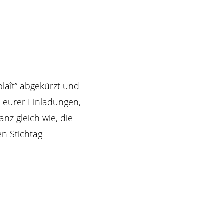
laît” abgekürzt und
l eurer Einladungen,
nz gleich wie, die
en Stichtag