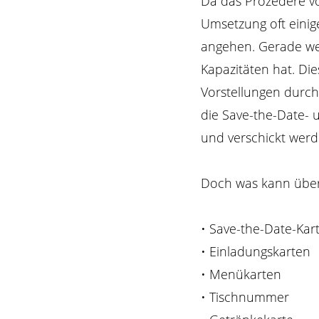
Da das Prozedere vo
Umsetzung oft einig
angehen. Gerade wen
Kapazitäten hat. Di
Vorstellungen durch
die Save-the-Date- u
und verschickt werd
Doch was kann überh
• Save-the-Date-Kar
• Einladungskarten
• Menükarten
• Tischnummer