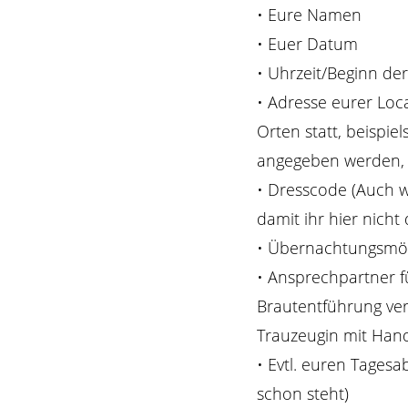
• Eure Namen
• Euer Datum
• Uhrzeit/Beginn de
• Adresse eurer Loc
Orten statt, beispi
angegeben werden, a
• Dresscode (Auch we
damit ihr hier nich
• Übernachtungsmögl
• Ansprechpartner f
Brautentführung ver
Trauzeugin mit Han
• Evtl. euren Tages
schon steht)