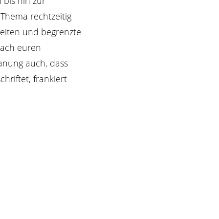
bis hin zur
 Thema rechtzeitig
zeiten und begrenzte
nach euren
lanung auch, dass
riftet, frankiert