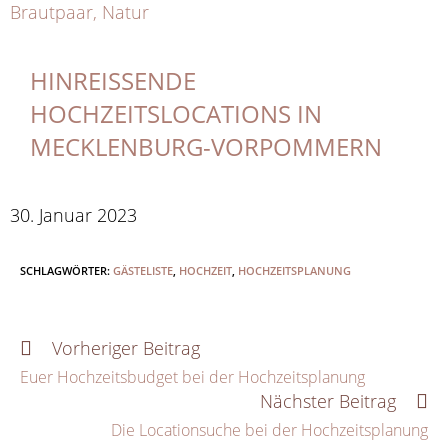
HINREISSENDE H
OCHZEITSLOCATIONS IN M
ECKLENBURG-VORPOMMERN
30. Januar 2023
SCHLAGWÖRTER:
GÄSTELISTE
,
HOCHZEIT
,
HOCHZEITSPLANUNG
Vorheriger Beitrag
WEITERE
ARTIKEL
Euer Hochzeitsbudget bei der Hochzeitsplanung
ANSEHEN
Nächster Beitrag
Die Locationsuche bei der Hochzeitsplanung