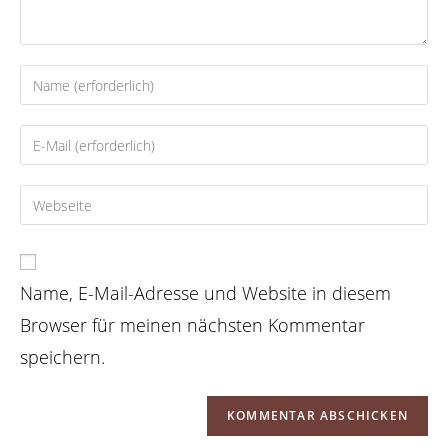
Gib
deinen
Namen
Gib
oder
deine
Benutzernamen
E-
Gib
zum
Mail-
deine
Kommentieren
Adresse
Website-
ein
zum
URL
Kommentieren
Name, E-Mail-Adresse und Website in diesem
ein
ein
(optional)
Browser für meinen nächsten Kommentar
speichern.