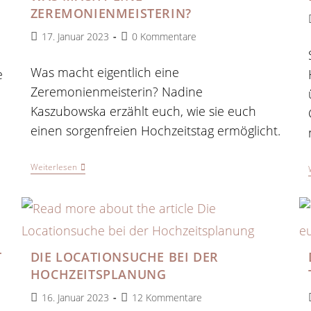
ZEREMONIENMEISTERIN?
Beitrag
Beitrags-
17. Januar 2023
0 Kommentare
veröffentlicht:
Kommentare:
Was macht eigentlich eine
e
Zeremonienmeisterin? Nadine
Kaszubowska erzählt euch, wie sie euch
einen sorgenfreien Hochzeitstag ermöglicht.
Was
Weiterlesen
Macht
Eine
Zeremonienmeisterin?
T
DIE LOCATIONSUCHE BEI DER
HOCHZEITSPLANUNG
Beitrag
Beitrags-
16. Januar 2023
12 Kommentare