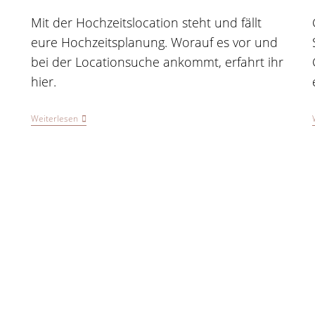
veröffentlicht:
Kommentare:
Mit der Hochzeitslocation steht und fällt
eure Hochzeitsplanung. Worauf es vor und
bei der Locationsuche ankommt, erfahrt ihr
hier.
Die
Weiterlesen
Locationsuche
Bei
Der
Hochzeitsplanung