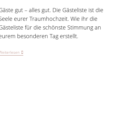
veröffentlicht:
Kommentare:
Gäste gut – alles gut. Die Gästeliste ist die
Seele eurer Traumhochzeit. Wie ihr die
Gästeliste für die schönste Stimmung an
eurem besonderen Tag erstellt.
Die
Weiterlesen
Gästeliste
Eurer
Traumhochzeit