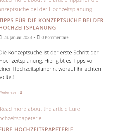
TIPPS FÜR DIE KONZEPTSUCHE BEI DER
HOCHZEITSPLANUNG
Beitrag
Beitrags-
23. Januar 2023
0 Kommentare
veröffentlicht:
Kommentare:
Die Konzeptsuche ist der erste Schritt der
Hochzeitsplanung. Hier gibt es Tipps von
einer Hochzeitsplanerin, worauf ihr achten
solltet!
Tipps
Weiterlesen
Für
Die
Konzeptsuche
Bei
Der
Hochzeitsplanung
EURE HOCHZEITSPAPETERIE