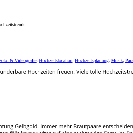
Foto- & Videografie
,
Hochzeitslocation
,
Hochzeitsplanung
,
Musik
,
Pape
wunderbare Hochzeiten freuen. Viele tolle Hochzeitstr
ichtung Gelbgold. Immer mehr Brautpaare entscheiden