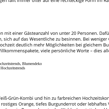
en fällt immer öfter auf eine rechteckige Form im Rad
 mit einer Gästeanzahl von unter 20 Personen. Dafür
, sich auf das Wesentliche zu besinnen. Bei weniger
 Hochzeit deutlich mehr Möglichkeiten bei gleichem 
llkommenspakete, viele persönliche Worte – dies alle
Weiß-Grün-Kombi und hin zu farbreichen Hochzeitskon
 rostiges Orange, tiefes Burgunderrot oder lebhaftes