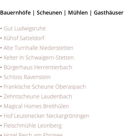
Bauernhöfe | Scheunen | Mühlen | Gasthäuser
•
Gut Ludwigsruhe
•
Kühof Satteldorf
•
Alte Turnhalle Niederstetten
•
Kelter in Schwaigern-Stetten
•
Bürgerhaus Herrentierbach
•
Schloss Ravenstein
•
Frankische Scheune Oberaspach
•
Zehntscheune Laudenbach
•
Magical Homes Breithülen
•
Hof Leutenecker Neckargröningen
•
Fleischmühle Leonberg
•
Hotel Reich am Ebnisee