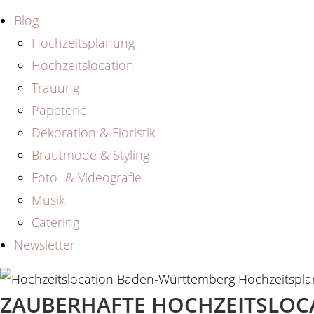
Blog
Hochzeitsplanung
Hochzeitslocation
Trauung
Papeterie
Dekoration & Floristik
Brautmode & Styling
Foto- & Videografie
Musik
Catering
Newsletter
ZAUBERHAFTE HOCHZEITSLOC